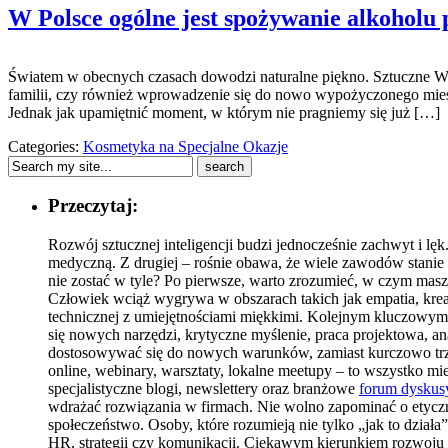
W Polsce ogólne jest spożywanie alkoholu 
Światem w obecnych czasach dowodzi naturalne piękno. Sztuczne W Po
familii, czy również wprowadzenie się do nowo wypożyczonego mieszka
Jednak jak upamiętnić moment, w którym nie pragniemy się już […]
Categories:
Kosmetyka na Specjalne Okazje
Przeczytaj:
Rozwój sztucznej inteligencji budzi jednocześnie zachwyt i lęk
medyczną. Z drugiej – rośnie obawa, że wiele zawodów stanie 
nie zostać w tyle? Po pierwsze, warto zrozumieć, w czym masz
Człowiek wciąż wygrywa w obszarach takich jak empatia, kreat
technicznej z umiejętnościami miękkimi. Kolejnym kluczowym ob
się nowych narzędzi, krytyczne myślenie, praca projektowa, ana
dostosowywać się do nowych warunków, zamiast kurczowo trzy
online, webinary, warsztaty, lokalne meetupy – to wszystko m
specjalistyczne blogi, newslettery oraz branżowe
forum dyskus
wdrażać rozwiązania w firmach. Nie wolno zapominać o etyczn
społeczeństwo. Osoby, które rozumieją nie tylko „jak to dział
HR, strategii czy komunikacji. Ciekawym kierunkiem rozwoju k