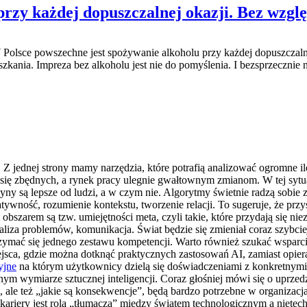
przy każdej dopuszczalnej okazji. Bez wzglę
lsce powszechne jest spożywanie alkoholu przy każdej dopuszczalnej o
nia. Impreza bez alkoholu jest nie do pomyślenia. I bezsprzecznie ni
. Z jednej strony mamy narzędzia, które potrafią analizować ogromne il
się zbędnych, a rynek pracy ulegnie gwałtownym zmianom. W tej sytuac
yny są lepsze od ludzi, a w czym nie. Algorytmy świetnie radzą sobi
ywność, rozumienie kontekstu, tworzenie relacji. To sugeruje, że pr
szarem są tzw. umiejętności meta, czyli takie, które przydają się ni
liza problemów, komunikacja. Świat będzie się zmieniał coraz szybciej,
mać się jednego zestawu kompetencji. Warto również szukać wsparci
iejsca, gdzie można dotknąć praktycznych zastosowań AI, zamiast opie
yjne
na którym użytkownicy dzielą się doświadczeniami z konkretnymi n
ym wymiarze sztucznej inteligencji. Coraz głośniej mówi się o uprze
a”, ale też „jakie są konsekwencje”, będą bardzo potrzebne w organizac
ariery jest rola „tłumacza” między światem technologicznym a nietech