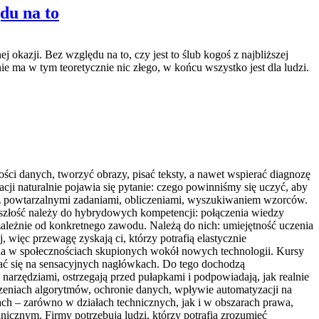
du na to
kazji. Bez względu na to, czy jest to ślub kogoś z najbliższej
e ma w tym teoretycznie nic złego, w końcu wszystko jest dla ludzi.
ości danych, tworzyć obrazy, pisać teksty, a nawet wspierać diagnozę
ji naturalnie pojawia się pytanie: czego powinniśmy się uczyć, aby
e z powtarzalnymi zadaniami, obliczeniami, wyszukiwaniem wzorców.
zyszłość należy do hybrydowych kompetencji: połączenia wiedzy
ezależnie od konkretnego zawodu. Należą do nich: umiejętność uczenia
 więc przewagę zyskają ci, którzy potrafią elastycznie
a w społecznościach skupionych wokół nowych technologii. Kursy
rać się na sensacyjnych nagłówkach. Do tego dochodzą
arzędziami, ostrzegają przed pułapkami i podpowiadają, jak realnie
dzeniach algorytmów, ochronie danych, wpływie automatyzacji na
jach – zarówno w działach technicznych, jak i w obszarach prawa,
nicznym. Firmy potrzebują ludzi, którzy potrafią zrozumieć